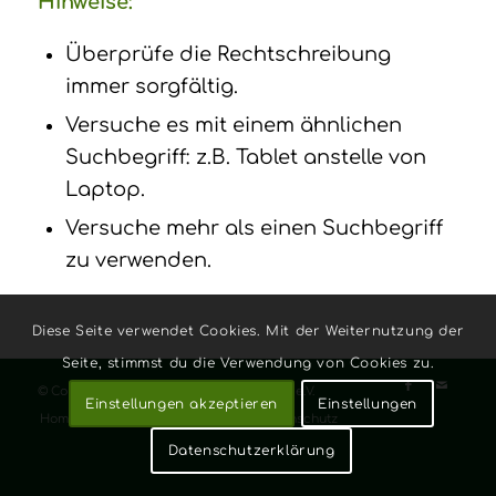
Hinweise:
Überprüfe die Rechtschreibung
immer sorgfältig.
Versuche es mit einem ähnlichen
Suchbegriff: z.B. Tablet anstelle von
Laptop.
Versuche mehr als einen Suchbegriff
zu verwenden.
Diese Seite verwendet Cookies. Mit der Weiternutzung der
Seite, stimmst du die Verwendung von Cookies zu.
© Copyright - Schützenverein Kückelheim e.V.
Einstellungen akzeptieren
Einstellungen
Home
Kontakt
Impressum
Datenschutz
Datenschutzerklärung