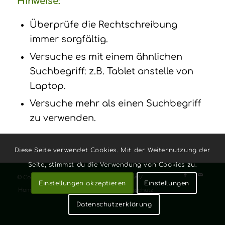
Hinweise:
Überprüfe die Rechtschreibung
immer sorgfältig.
Versuche es mit einem ähnlichen
Suchbegriff: z.B. Tablet anstelle von
Laptop.
Versuche mehr als einen Suchbegriff
zu verwenden.
Diese Seite verwendet Cookies. Mit der Weiternutzung der
Seite, stimmst du die Verwendung von Cookies zu.
© Copyright - Schützenverein Kückelheim e.V.
Einstellungen akzeptieren
Einstellungen
Home
Kontakt
Impressum
Datenschutz
Datenschutzerklärung